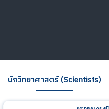
นักวิทยาศาสตร์ (Scientists)
รศ.ทพญ.ดร.ธนิ