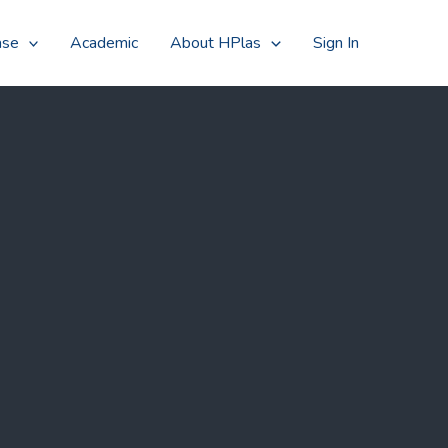
Searc
ase
Academic
About HPlas
Sign In