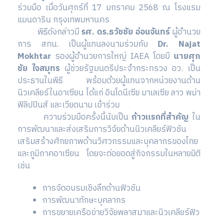
ร่วมมือ เมื่อวันศุกร์ที่ 17 มกราคม 2568 ณ โรงแรม
แมนดาริน กรุงเทพมหานคร
พิธีดังกล่าวมี
รศ. ดร.ธวัชชัย อ่อนจันทร์
ผู้อำนวย
การ สทน. เป็นผู้แทนลงนามร่วมกับ
Dr. Najat
Mokhtar
รองผู้อำนวยการใหญ่ IAEA โดยมี
นายศุภ
ชัย ใจสมุทร
ผู้ช่วยรัฐมนตรีประจำกระทรวง อว. เป็น
ประธานในพิธี พร้อมด้วยผู้แทนจากหน่วยงานด้าน
นิวเคลียร์ในอาเซียน ได้แก่ อินโดนีเซีย มาเลเซีย ลาว พม่า
ฟิลิปปินส์ และเวียดนาม เข้าร่วม
ความร่วมมือครั้งนี้นับเป็น
ก้าวแรกที่สำคัญ
ใน
การพัฒนาและส่งเสริมการวิจัยด้านนิวเคลียร์ฟิวชัน
เสริมสร้างศักยภาพด้านวิศวกรรมและบุคลากรของไทย
และภูมิภาคอาเซียน โดยจะต่อยอดสู่กิจกรรมในหลายมิติ
เช่น
การจัดอบรมเชิงลึกด้านฟิวชัน
การพัฒนาทักษะบุคลากร
การขยายเครือข่ายวิจัยพลาสมาและนิวเคลียร์ฟิว