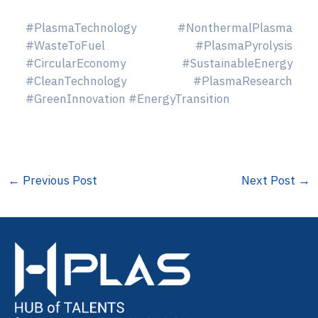
#PlasmaTechnology #NonthermalPlasma
#WasteToFuel #PlasmaPyrolysis
#CircularEconomy #SustainableEnergy
#CleanTechnology #PlasmaResearch
#GreenInnovation #EnergyTransition
←
Previous Post
Next Post
→