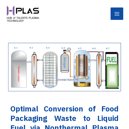
Skip
Post
Main
to
navigation
Men
content
Optimal Conversion of Food
Packaging Waste to Liquid
Fuel via Nonthermal Plasma