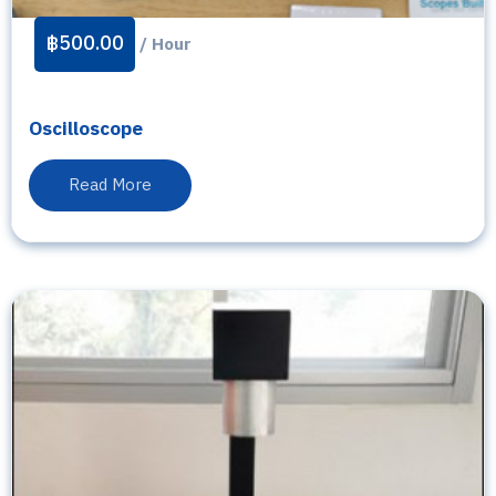
฿
500.00
/ Hour
Oscilloscope
Read More