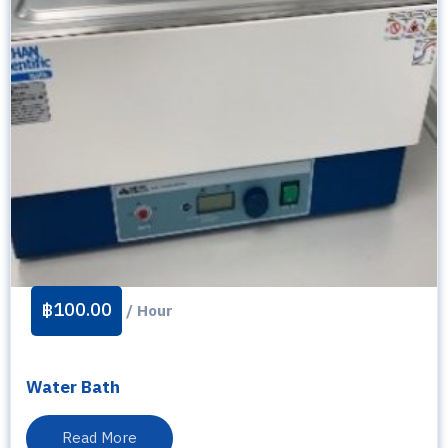
฿
100.00
/ Hour
Water Bath
Read More