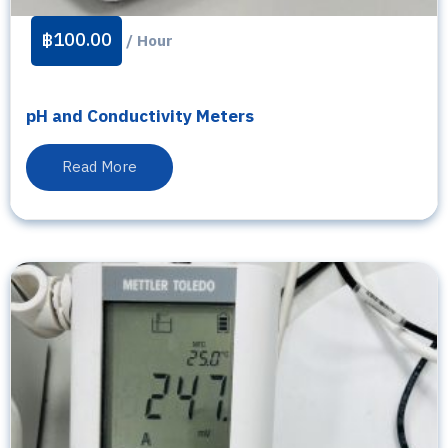
฿
100.00
/ Hour
pH and Conductivity Meters
Read More