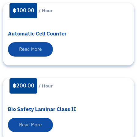
฿
100.00
/ Hour
Automatic Cell Counter
Read More
฿
200.00
/ Hour
Bio Safety Laminar Class II
Read More