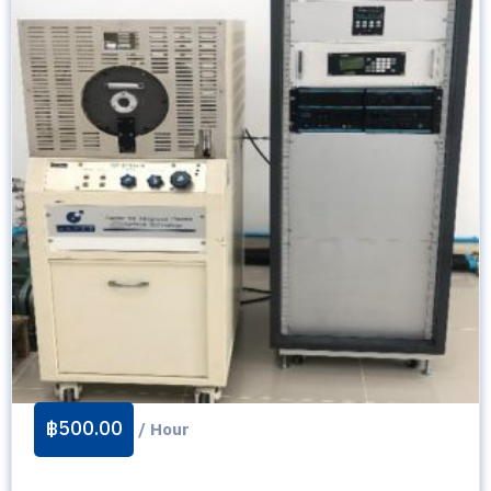
฿
500.00
/ Hour