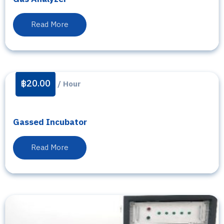
Read More
฿
20.00
/ Hour
Gassed Incubator
Read More