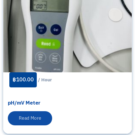
฿
100.00
/ Hour
pH/mV Meter
Read More