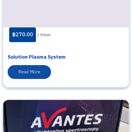
฿
270.00
/ Hour
Solution Plasma System
Read More