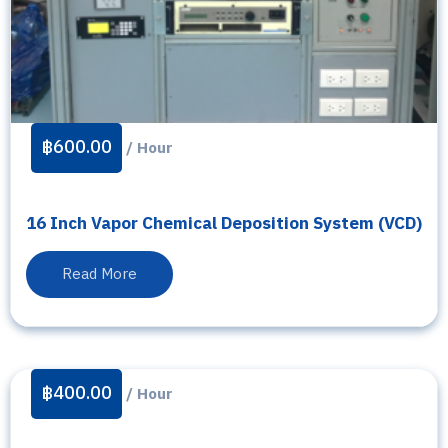
฿
600.00
/ Hour
16 Inch Vapor Chemical Deposition System (VCD)
Read More
฿
400.00
/ Hour