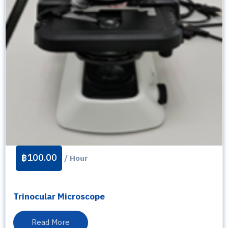
฿
100.00
/ Hour
Trinocular Microscope
Read More