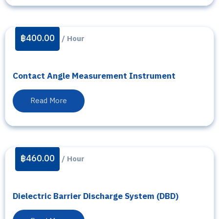
฿
400.00
/ Hour
Contact Angle Measurement Instrument
Read More
฿
460.00
/ Hour
Dielectric Barrier Discharge System (DBD)