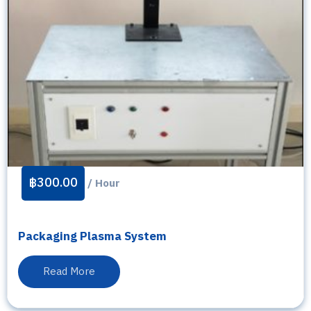
฿
300.00
/ Hour
Packaging Plasma System
Read More