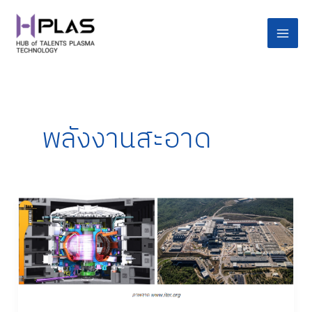
Skip
Main
to
Men
content
พลังงานสะอาด
TOKAMAK
เทคโนโลยี
ฟิว
ชัน
ประตู
สู่
พลังงาน