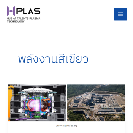
Skip
Main
to
Men
content
พลังงานสีเขียว
TOKAMAK
เทคโนโลยี
ฟิว
ชัน
ประตู
สู่
พลังงาน