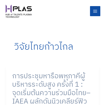
Skip
Main
to
Men
content
วิจัยไทยก้าวไกล
การประชุมหารือพหุภาคีผู้
การ
ประชุม
บริหารระดับสูง ครั้งที่ 1 :
หารือ
จุดเริ่มต้นความร่วมมือไทย–
พหุภาคี
ผู้
IAEA ผลักดันนิวเคลียร์ฟิว
บริหาร