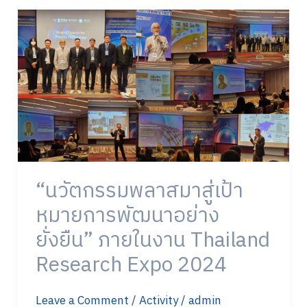
ชัน
“นวัตกรรม
และ
พลาสมา
เทคโนโลยี
สู่
พลาสมา
เป้า
ใน
หมาย
อาเซียน
การ
พัฒนา
อย่าง
ยั่งยืน”
ภายใน
“นวัตกรรมพลาสมาสู่เป้า
งาน
Thailand
หมายการพัฒนาอย่าง
Research
ยั่งยืน” ภายในงาน Thailand
Expo
2024​
Research Expo 2024​
Leave a Comment
/
Activity
/
admin