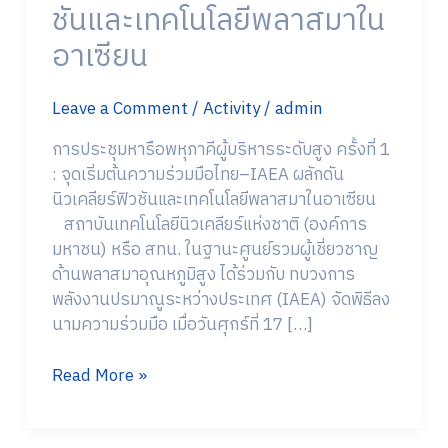
ชันและเทคโนโลยีพลาสมาใน
ระดับ
สูง
อาเซียน
ครั้ง
ที่
Leave a Comment
/
Activity
/
admin
1
:
การประชุมหารือพหุภาคีผู้บริหารระดับสูง ครั้งที่ 1
จุด
: จุดเริ่มต้นความร่วมมือไทย–IAEA ผลักดัน
เริ่ม
นิวเคลียร์ฟิวชันและเทคโนโลยีพลาสมาในอาเซียน
ต้น
สถาบันเทคโนโลยีนิวเคลียร์แห่งชาติ (องค์การ
ความ
มหาชน) หรือ สทน. ในฐานะศูนย์รวมผู้เชี่ยวชาญ
ร่วม
ด้านพลาสมาอุณหภูมิสูง ได้ร่วมกับ ทบวงการ
มือ
พลังงานปรมาณูระหว่างประเทศ (IAEA) จัดพิธีลง
ไทย–
นามความร่วมมือ เมื่อวันศุกร์ที่ 17 […]
IAEA
ผลัก
Read More »
ดัน
นิวเคลียร์
ฟิว