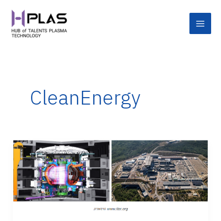
Skip
Main
to
Men
content
CleanEnergy
TOKAMAK
เทคโนโลยี
ฟิว
ชัน
ประตู
สู่
พลังงาน