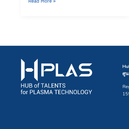
Read More »
Science
Partnership
Fund
(ISPF)
Hu
ศูน
Reg
155