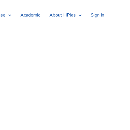
Searc
ase
Academic
About HPlas
Sign In