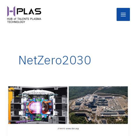
Skip
Main
to
Men
content
NetZero2030
TOKAMAK
เทคโนโลยี
ฟิว
ชัน
ประตู
สู่
พลังงาน