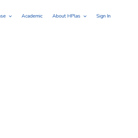
Searc
ase
Academic
About HPlas
Sign In