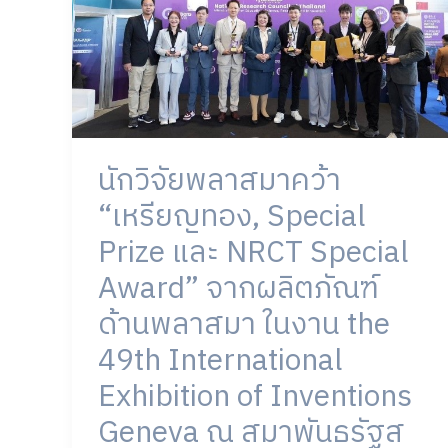
ทอง,
Special
Prize
และ
NRCT
Special
นักวิจัยพลาสมาคว้า
Award”
จาก
“เหรียญทอง, Special
ผลิตภัณฑ์
Prize และ NRCT Special
ด้าน
พลาสมา
Award” จากผลิตภัณฑ์
ใน
ด้านพลาสมา ในงาน the
งาน
the
49th International
49th
Exhibition of Inventions
International
Exhibition
Geneva ณ สมาพันธรัฐส
of