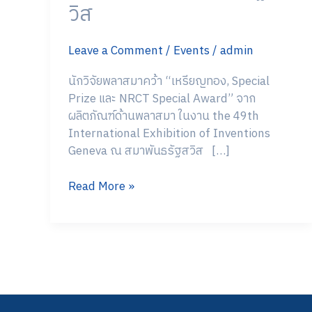
วิส
Inventions
Geneva
Leave a Comment
/
Events
/
admin
ณ
สมา
นักวิจัยพลาสมาคว้า “เหรียญทอง, Special
พัน
Prize และ NRCT Special Award” จาก
ธรัฐส
ผลิตภัณฑ์ด้านพลาสมา ในงาน the 49th
วิส
International Exhibition of Inventions
Geneva ณ สมาพันธรัฐสวิส […]
Read More »