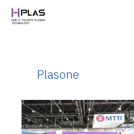
Skip
to
content
Plasone
นัก
วิจัย
พลาสมา
คว้า
“เหรียญ