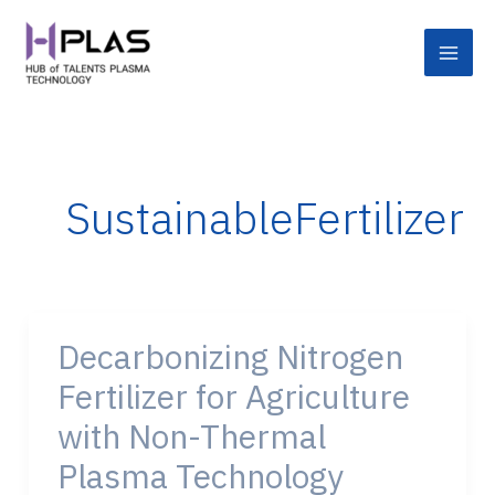
Skip
Main
to
Men
content
SustainableFertilizer
Decarbonizing Nitrogen
Decarbonizing
Nitrogen
Fertilizer for Agriculture
Fertilizer
with Non-Thermal
for
Agriculture
Plasma Technology
with