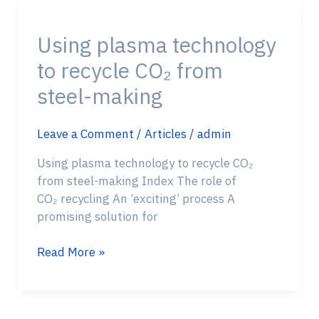
Using
plasma
Using plasma technology
technology
to
to recycle CO₂ from
recycle
steel-making
CO₂
from
steel-
Leave a Comment
/
Articles
/
admin
making
Using plasma technology to recycle CO₂
from steel-making Index The role of
CO₂ recycling An ‘exciting’ process A
promising solution for
Read More »