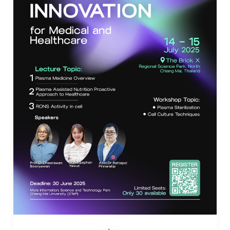
“Plasma
Innovation
for
Medical
&
Healthcare
–
นวัตกรรม
พลาสมา
เพื่อ
วงการ
แพทย์
และ
สุขภาพ”
เปิด
เวที
สร้าง
องค์