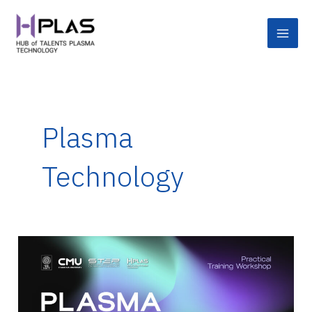
Skip
Main
to
Men
content
Plasma
Technology
อบรม
เชิง
ปฏิบัติ
การ