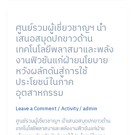
ศูนย์
รวม
ศูนย์รวมผู้เชี่ยวชาญฯ นำ
ผู้
เชี่ยว
เสนอสมุดปกขาวด้าน
ชาญฯ
เทคโนโลยีพลาสมาและพลัง
นำ
เสนอ
งานฟิวชันแก่ฝ่ายนโยบาย
สมุด
หวังผลักดันสู่การใช้
ปก
ขาว
ประโยชน์ในภาค
ด้าน
อุตสาหกรรม
เทคโนโลยี
พลาสมา
Leave a Comment
/
Activity
/
admin
และ
พลัง
ศูนย์รวมผู้เชี่ยวชาญฯ นำเสนอสมุดปกขาวด้าน
งาน
เทคโนโลยีพลาสมาและพลังงานฟิวชันแก่ฝ่าย
ฟิว